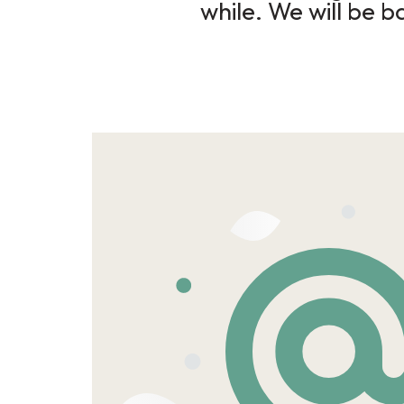
while. We will be b
Twitter
Facebook
Instagram