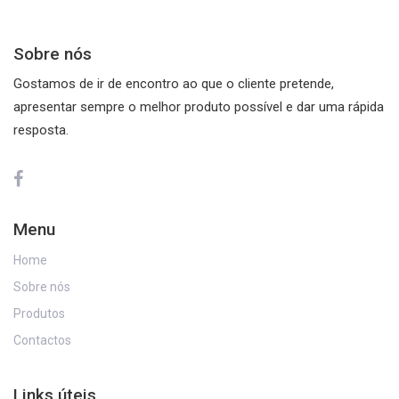
Skip
Skip
links
to
Sobre nós
primary
navigation
Gostamos de ir de encontro ao que o cliente pretende,
Skip
apresentar sempre o melhor produto possível e dar uma rápida
to
resposta.
content
Menu
Home
Sobre nós
Produtos
Contactos
Links úteis